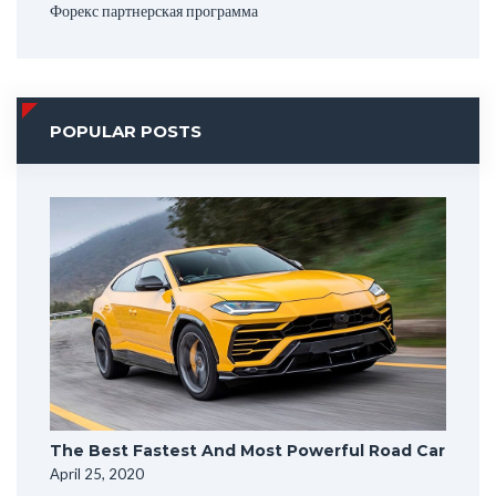
Форекс партнерская программа
POPULAR POSTS
The Best Fastest And Most Powerful Road Car
April 25, 2020