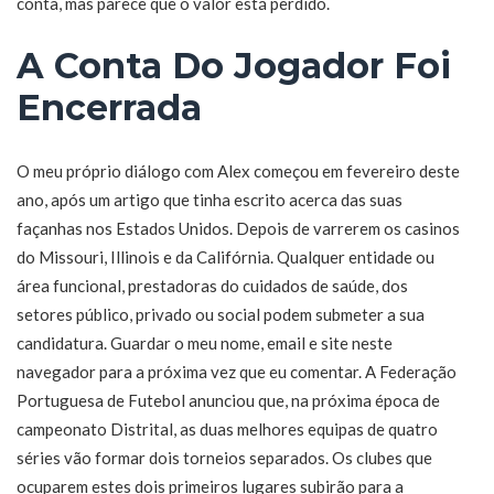
conta, mas parece que o valor está perdido.
A Conta Do Jogador Foi
Encerrada
O meu próprio diálogo com Alex começou em fevereiro deste
ano, após um artigo que tinha escrito acerca das suas
façanhas nos Estados Unidos. Depois de varrerem os casinos
do Missouri, Illinois e da Califórnia. Qualquer entidade ou
área funcional, prestadoras do cuidados de saúde, dos
setores público, privado ou social podem submeter a sua
candidatura. Guardar o meu nome, email e site neste
navegador para a próxima vez que eu comentar. A Federação
Portuguesa de Futebol anunciou que, na próxima época de
campeonato Distrital, as duas melhores equipas de quatro
séries vão formar dois torneios separados. Os clubes que
ocuparem estes dois primeiros lugares subirão para a