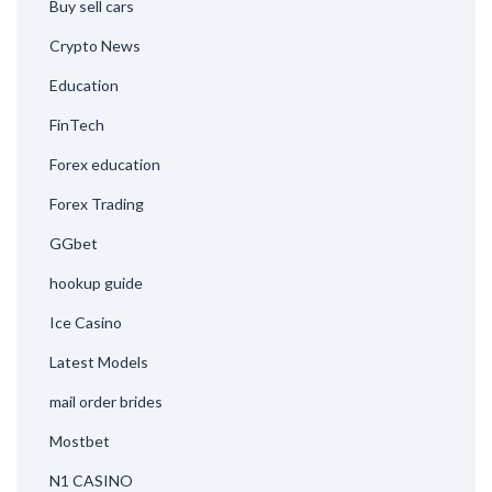
Buy sell cars
Crypto News
Education
FinTech
Forex education
Forex Trading
GGbet
hookup guide
Ice Casino
Latest Models
mail order brides
Mostbet
N1 CASINO