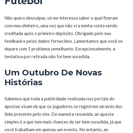
Futebol
Não quero desculpas, só me interessa saber o qual fizeram
com meu dinheiro, uma vez que não vi a minha conta sendo
creditada após o primeiro depósito. Obrigado pelo seu
feedback e pelos dados fornecidos. Lamentamos que você se
depare com 1 problema semelhante. Excepcionalmente, a
tentativa por retirada não foi bem sucedida.
Um Outubro De Novas
Histórias
Sabemos que toda a publicidade realizada nos portais do
apostas visam de que os jogadores se registrem através dos
links presente pelo site. De maneira resumida, an aposta
simples é a que tem mais chances de ser bem sucedida, já que
você trabalham em apenas um evento. No entanto, an