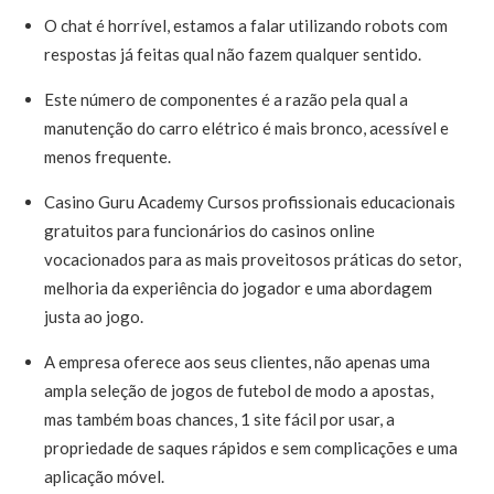
O chat é horrível, estamos a falar utilizando robots com
respostas já feitas qual não fazem qualquer sentido.
Este número de componentes é a razão pela qual a
manutenção do carro elétrico é mais bronco, acessível e
menos frequente.
Casino Guru Academy Cursos profissionais educacionais
gratuitos para funcionários do casinos online
vocacionados para as mais proveitosos práticas do setor,
melhoria da experiência do jogador e uma abordagem
justa ao jogo.
A empresa oferece aos seus clientes, não apenas uma
ampla seleção de jogos de futebol de modo a apostas,
mas também boas chances, 1 site fácil por usar, a
propriedade de saques rápidos e sem complicações e uma
aplicação móvel.